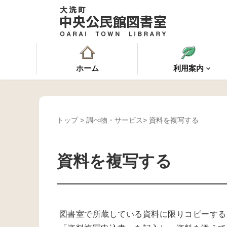
ホーム
利用案内
トップ
>
調べ物・サービス
> 資料を複写する
資料を複写する
図書室で所蔵している資料に限りコピーする