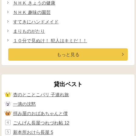
ＮＨＫ きょうの健康
ＮＨＫ 趣味の園芸
すてきにハンドメイド
まりものがたり
１０分で見ぬけ！ 犯人はキミだ！！
もっと見る
貸出ベスト
杏のとことこパリ 子連れ旅
一滴の沈黙
拝み屋のおばあちゃんと僕
ごんげん長屋つれづれ帖 12
新本所おけら長屋 5