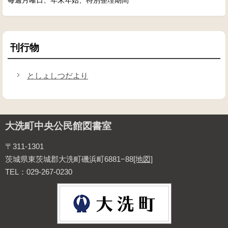
毎週月曜日、年末年始、特別整理期間
刊行物
としょしつだより
大洗町中央公民館図書室
〒311-1301
茨城県東茨城郡大洗町磯浜町6881−88
[地図]
TEL：029-267-0230