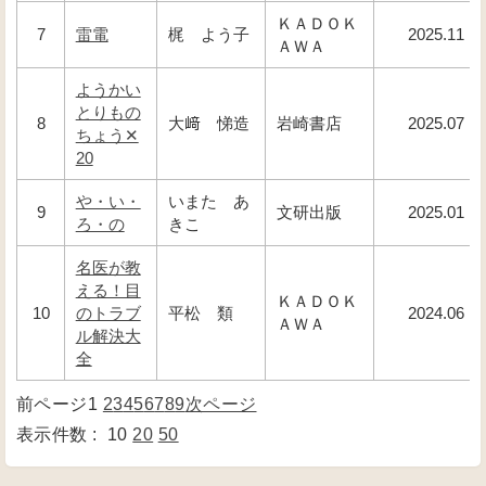
ＫＡＤＯＫ
7
雷電
梶 よう子
2025.11
ＡＷＡ
ようかい
とりもの
8
大﨑 悌造
岩崎書店
2025.07
ちょう✕
20
や・い・
いまた あ
9
文研出版
2025.01
ろ・の
きこ
名医が教
える！目
ＫＡＤＯＫ
10
のトラブ
平松 類
2024.06
ＡＷＡ
ル解決大
全
前ページ
1
2
3
4
5
6
7
8
9
次ページ
表示件数 :
10
20
50