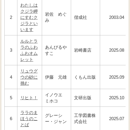
わたしは
クジラ岬
岩佐 めぐ
2
にすむク
偕成社
2003.04
み
ジラとい
います
ルルとラ
ラのふわ
あんびるや
3
岩崎書店
2025.08
ふわオム
すこ
レット
リュウグ
4
ウの砂に
伊藤 元雄
くもん出版
2025.09
挑む
イノウエ
5
リヒト！
文研出版
2025.10
ミホコ
ララのま
グレーシ
工学図書株
6
ほうのこ
2025.07
ー・ジャン
式会社
とば