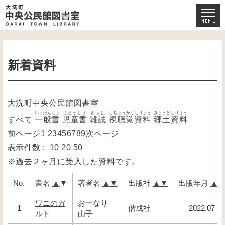
新着資料
大洗町中央公民館図書室
いっぱんしょ
じどうしょ
ざっし
しちょうかくしりょう
きょうどしりょう
すべて
一般書
児童書
雑誌
視聴覚資料
郷土資料
前ページ
1
2
3
4
5
6
7
8
9
次ページ
表示件数 :
10
20
50
※過去２ヶ月に受入した資料です。
No.
書名
▲
▼
著者名
▲
▼
出版社
▲
▼
出版年月
▲
ワニのガ
おーなり
1
偕成社
2022.07
ルド
由子