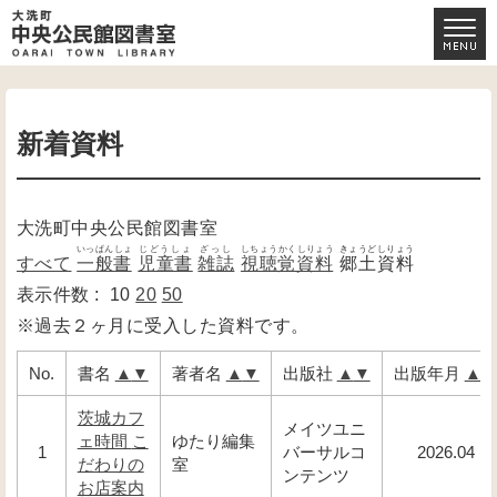
新着資料
大洗町中央公民館図書室
いっぱんしょ
じどうしょ
ざっし
しちょうかくしりょう
きょうどしりょう
すべて
一般書
児童書
雑誌
視聴覚資料
郷土資料
表示件数 :
10
20
50
※過去２ヶ月に受入した資料です。
No.
書名
▲
▼
著者名
▲
▼
出版社
▲
▼
出版年月
▲
茨城カフ
メイツユニ
ェ時間 こ
ゆたり編集
1
バーサルコ
2026.04
だわりの
室
ンテンツ
お店案内