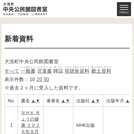
新着資料
大洗町中央公民館図書室
いっぱんしょ
じどうしょ
ざっし
しちょうかくしりょう
きょうどしりょう
すべて
一般書
児童書
雑誌
視聴覚資料
郷土資料
表示件数 :
10
20
50
※過去２ヶ月に受入した資料です。
No.
書名
▲
▼
著者名
▲
▼
出版社
▲
▼
出版年月
▲
ＮＨＫ き
ょうの健
1
康 ２０２
NHK出版
６年８月