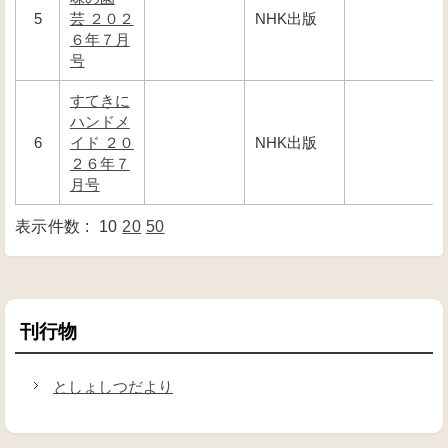
5
芸 ２０２
NHK出版
６年７月
号
すてきに
ハンドメ
6
イド ２０
NHK出版
２６年７
月号
表示件数 :
10
20
50
刊行物
としょしつだより