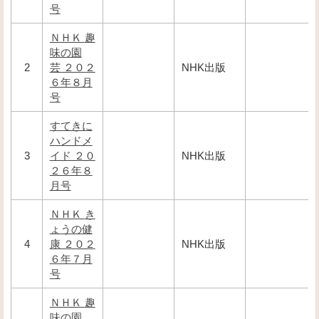
号
ＮＨＫ 趣
味の園
2
芸 ２０２
NHK出版
６年８月
号
すてきに
ハンドメ
3
イド ２０
NHK出版
２６年８
月号
ＮＨＫ き
ょうの健
4
康 ２０２
NHK出版
６年７月
号
ＮＨＫ 趣
味の園