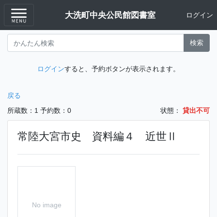
大洗町中央公民館図書室
ログイン
検索
ログイン
すると、予約ボタンが表示されます。
戻る
所蔵数：1
予約数：0
状態：
貸出不可
常陸大宮市史 資料編４ 近世Ⅱ
No image