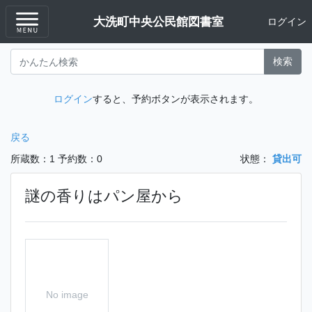
大洗町中央公民館図書室
ログイン
検索
ログイン
すると、予約ボタンが表示されます。
戻る
所蔵数：1
予約数：0
状態：
貸出可
謎の香りはパン屋から
No image