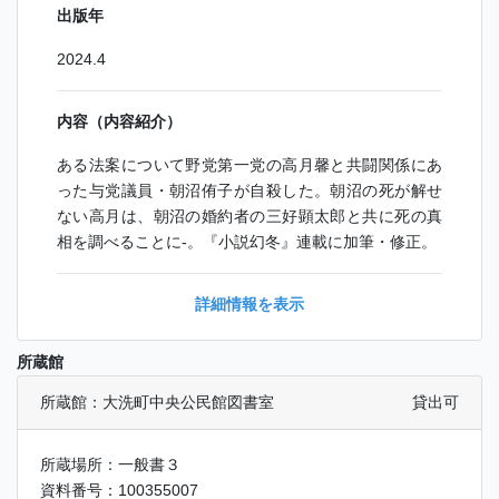
出版年
2024.4
内容（内容紹介）
ある法案について野党第一党の高月馨と共闘関係にあ
った与党議員・朝沼侑子が自殺した。朝沼の死が解せ
ない高月は、朝沼の婚約者の三好顕太郎と共に死の真
相を調べることに-。『小説幻冬』連載に加筆・修正。
詳細情報を表示
所蔵館
所蔵館：大洗町中央公民館図書室
貸出可
所蔵場所：一般書３
資料番号：100355007