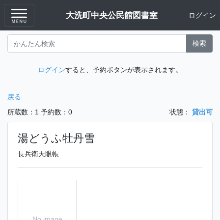
大洗町中央公民館図書室
ログイン
検索
ログイン
すると、予約ボタンが表示されます。
戻る
所蔵数：1
予約数：0
状態：
貸出可
湯どうふ牡丹雪
長兵衛天眼帳
No image