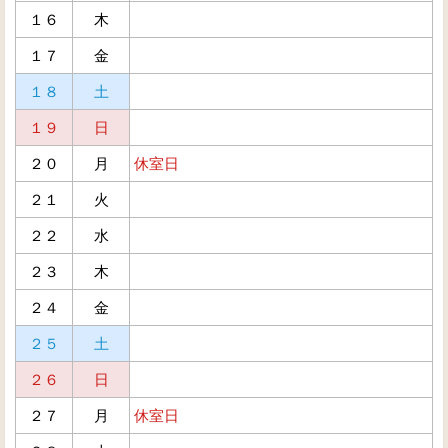
１６
木
１７
金
１８
土
１９
日
２０
月
休室日
２１
火
２２
水
２３
木
２４
金
２５
土
２６
日
２７
月
休室日