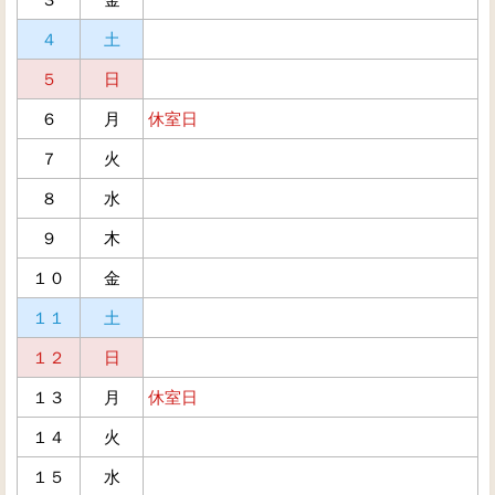
４
土
５
日
６
月
休室日
７
火
８
水
９
木
１０
金
１１
土
１２
日
１３
月
休室日
１４
火
１５
水