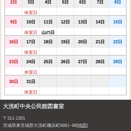
2日
3日
4日
5日
6日
7日
8日
休室日
9日
10日
11日
12日
13日
14日
15日
休室日
山の日
16日
17日
18日
19日
20日
21日
22日
休室日
23日
24日
25日
26日
27日
28日
29日
休室日
30日
31日
休室日
大洗町中央公民館図書室
〒311-1301
茨城県東茨城郡大洗町磯浜町6881−88
[地図]